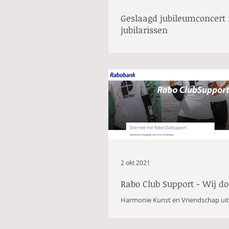
Geslaagd jubileumconcert 
jubilarissen
Zaterdag 30 oktober werden in dorp
Ballegoyke drie van onze leden gehu
geslaagd jubileumconcert: Yvonne de
2 okt 2021
Rabo Club Support - Wij d
Harmonie Kunst en Vriendschap uit
dit jaar weer mee met Rabo ClubSu
op jouw stem rekenen? Gebruik de..