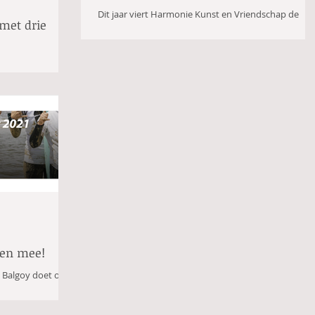
Dit jaar viert Harmonie Kunst en Vriendschap de
met drie
jubilea van drie van haar leden, te weten Yvonne de
Valk en Albert Thijssen welke 25...
shuis ’t
ldigd tijdens een
 Valk...
oen mee!
 Balgoy doet ook
pport! Kunnen wij
.