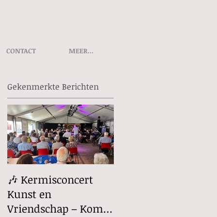
CONTACT
MEER...
Gekenmerkte Berichten
🎶 Kermisconcert
Rabo ClubSupport
Kunst en
stemmen vanaf 1
Vriendschap – Kom
september