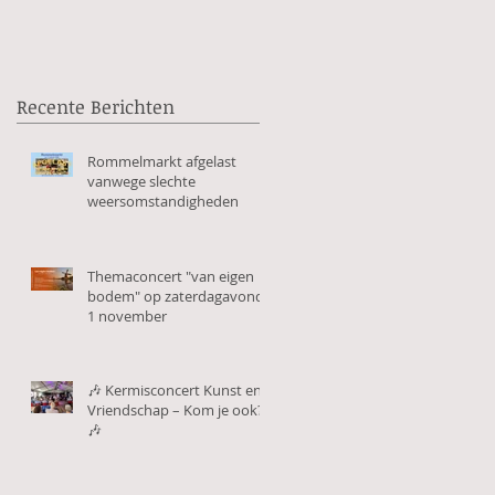
je ook? 🎶
Recente Berichten
Rommelmarkt afgelast
vanwege slechte
weersomstandigheden
Themaconcert "van eigen
bodem" op zaterdagavond
1 november
🎶 Kermisconcert Kunst en
Vriendschap – Kom je ook?
🎶