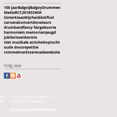
100 jaar
Balgoij
Balgoy
Drummen
Media
RCC2018
SSWM
Sinterklaas
Wijchen
blokfluit
carnaval
concert
donateurs
drumband
fancy fair
geboorte
harmonie
in memoriam
jeugd
jubilarissen
kermis
niet muzikale activiteit
optocht
oude doos
repetitie
rommelmarkt
serenade
website
Volg ons
© 2015 - 2026 KeV Balgoy v2.1
Gemaakt met
Wix.com
Privacy- and Cookieverklaring