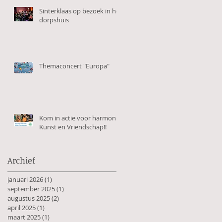
Sinterklaas op bezoek in het
dorpshuis
Themaconcert "Europa"
Kom in actie voor harmonie
Kunst en Vriendschap!!
Archief
januari 2026
(1)
1 post
september 2025
(1)
1 post
augustus 2025
(2)
2 posts
april 2025
(1)
1 post
maart 2025
(1)
1 post