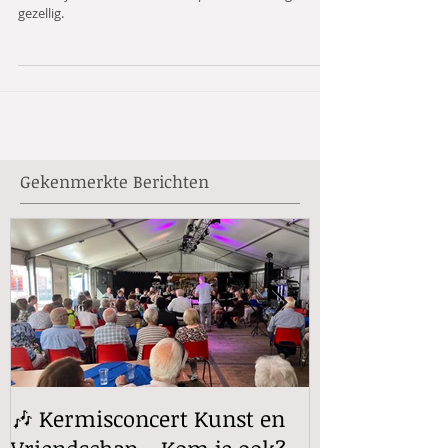
gezellig.
Gekenmerkte Berichten
🎶 Kermisconcert Kunst en
Rabo ClubSu