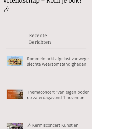
Vriendschap – Kom je ook?
vanaf 1 sept
🎶
Recente
Berichten
Rommelmarkt afgelast vanwege
slechte weersomstandigheden
Themaconcert "van eigen bodem"
op zaterdagavond 1 november
🎶 Kermisconcert Kunst en