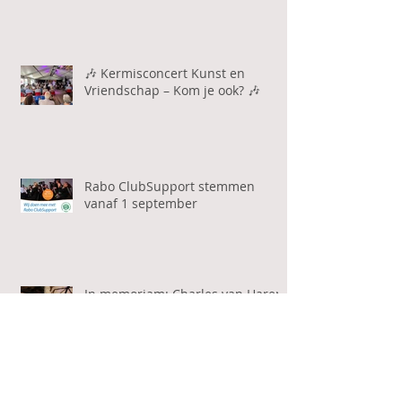
Themaconcert "van eigen bodem"
op zaterdagavond 1 november
🎶 Kermisconcert Kunst en
Vriendschap – Kom je ook? 🎶
Rabo ClubSupport stemmen
vanaf 1 september
In memoriam: Charles van Haren
(1970 - 2025)