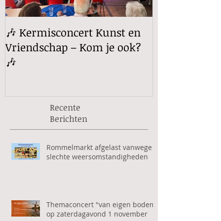
🎶 Kermisconcert Kunst en
Rabo ClubSu
Vriendschap – Kom je ook?
vanaf 1 sept
🎶
Recente
Berichten
Rommelmarkt afgelast vanwege
slechte weersomstandigheden