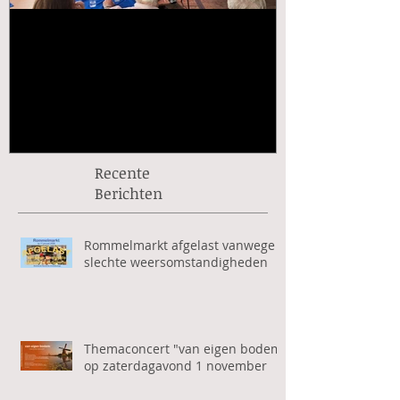
🎶 Kermisconcert Kunst en
Rabo ClubSu
Vriendschap – Kom je ook?
vanaf 1 sept
🎶
Recente
Berichten
Rommelmarkt afgelast vanwege
slechte weersomstandigheden
Themaconcert "van eigen bodem"
op zaterdagavond 1 november