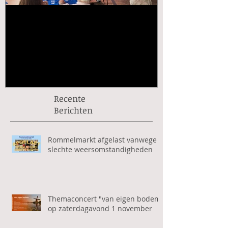
🎶 Kermisconcert Kunst en
Rabo ClubSu
Vriendschap – Kom je ook?
vanaf 1 sept
🎶
Recente
Berichten
Rommelmarkt afgelast vanwege
slechte weersomstandigheden
Themaconcert "van eigen bodem"
op zaterdagavond 1 november