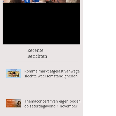
🎶 Kermisconcert Kunst en
Rabo ClubSu
Vriendschap – Kom je ook?
vanaf 1 sept
🎶
Recente
Berichten
Rommelmarkt afgelast vanwege
slechte weersomstandigheden
Themaconcert "van eigen bodem"
op zaterdagavond 1 november