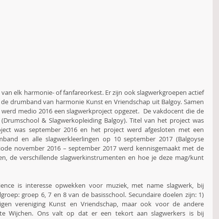
 van elk harmonie- of fanfareorkest. Er zijn ook slagwerkgroepen actief 
 de drumband van harmonie Kunst en Vriendschap uit Balgoy. Samen 
werd medio 2016 een slagwerkproject opgezet.  De vakdocent die de 
(Drumschool & Slagwerkopleiding Balgoy). Titel van het project was 
oject was september 2016 en het project werd afgesloten met een 
band en alle slagwerkleerlingen op 10 september 2017 (Balgoyse 
periode november 2016 – september 2017 werd kennisgemaakt met de 
, de verschillende slagwerkinstrumenten en hoe je deze mag/kunt 
ence is interesse opwekken voor muziek, met name slagwerk, bij 
groep: groep 6, 7 en 8 van de basisschool. Secundaire doelen zijn: 1) 
igen vereniging Kunst en Vriendschap, maar ook voor de andere 
e Wijchen. Ons valt op dat er een tekort aan slagwerkers is bij 