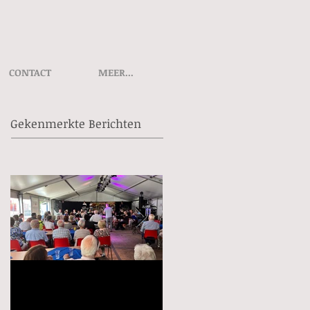
CONTACT
MEER...
Gekenmerkte Berichten
🎶 Kermisconcert Kunst
Rabo ClubSupport
en Vriendschap – Kom je
stemmen vanaf 1