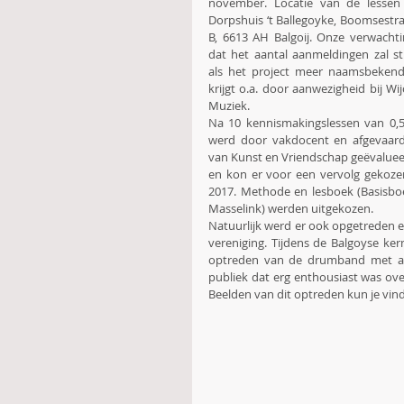
november. Locatie van de lessen 
Dorpshuis ‘t Ballegoyke, Boomsestra
B, 6613 AH Balgoij. Onze verwachtin
dat het aantal aanmeldingen zal sti
als het project meer naamsbekend
krijgt o.a. door aanwezigheid bij Wij
Muziek.
Na 10 kennismakingslessen van 0,5
werd door vakdocent en afgevaard
van Kunst en Vriendschap geëvaluee
en kon er voor een vervolg gekozen
2017. Methode en lesboek (Basisbo
Masselink) werden uitgekozen.
Natuurlijk werd er ook opgetreden en
vereniging. Tijdens de Balgoyse k
optreden van de drumband met all
publiek dat erg enthousiast was ove
Beelden van dit optreden kun je vind