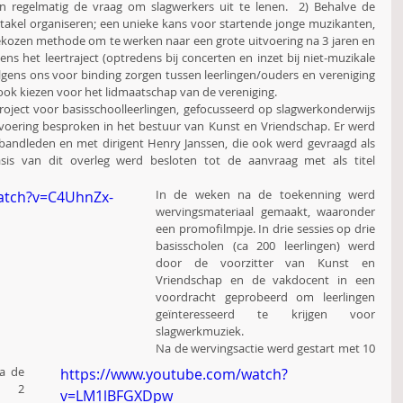
gen regelmatig de vraag om slagwerkers uit te lenen.  2) Behalve de 
akel organiseren; een unieke kans voor startende jonge muzikanten, 
gekozen methode om te werken naar een grote uitvoering na 3 jaren en 
dens het leertraject (optredens bij concerten en inzet bij niet-muzikale 
olgens ons voor binding zorgen tussen leerlingen/ouders en vereniging 
 ook kiezen voor het lidmaatschap van de vereniging.
ject voor basisschoolleerlingen, gefocusseerd op slagwerkonderwijs 
tvoering besproken in het bestuur van Kunst en Vriendschap. Er werd 
andleden en met dirigent Henry Janssen, die ook werd gevraagd als 
is van dit overleg werd besloten tot de aanvraag met als titel 
In de weken na de toekenning werd 
atch?v=C4UhnZx-
wervingsmateriaal gemaakt, waaronder 
een promofilmpje. In drie sessies op drie 
basisscholen (ca 200 leerlingen) werd 
door de voorzitter van Kunst en 
Vriendschap en de vakdocent in een 
voordracht geprobeerd om leerlingen 
geïnteresseerd te krijgen voor 
slagwerkmuziek.
Na de wervingsactie werd gestart met 10 
a de 
https://www.youtube.com/watch?
g 2 
v=LM1lBFGXDpw