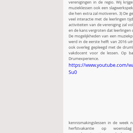
verenigingen in de regio. Wij krij
muzieklessen ook een slagwerkspekt
die hen extra zal motiveren. 3) De 
veel interactie met de leerlingen tij
activiteiten van de vereniging zal v
en de kans vergroten dat leerlingen
De mogelijkheden van een muziekpro
werd in de eerste helft van 2016 ui
ook overleg gepleegd met de drumb
vakdocent voor de lessen. Op bas
Drumexperience.
https://www.youtube.com/w
Su0
kennismakingslessen in de week n
herfstvakantie op woensda