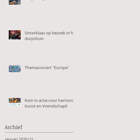
Sinterklaas op bezoek in het
dorpshuis
Themaconcert "Europa"
Kom in actie voor harmonie
Kunst en Vriendschap!!
Archief
januari 2026
(1)
1 post