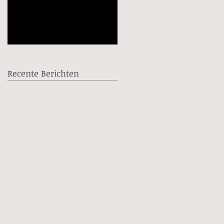
ook? 🎶
september
Recente Berichten