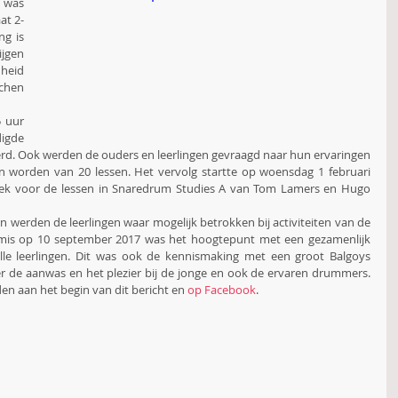
was 
at 2-
g is 
jgen 
heid 
chen 
 uur 
igde 
rd. Ook werden de ouders en leerlingen gevraagd naar hun ervaringen 
 worden van 20 lessen. Het vervolg startte op woensdag 1 februari 
ek voor de lessen in Snaredrum Studies A van Tom Lamers en Hugo 
 werden de leerlingen waar mogelijk betrokken bij activiteiten van de 
ermis op 10 september 2017 was het hoogtepunt met een gezamenlijk 
e leerlingen. Dit was ook de kennismaking met een groot Balgoys 
r de aanwas en het plezier bij de jonge en ook de ervaren drummers. 
en aan het begin van dit bericht en 
op Facebook
.