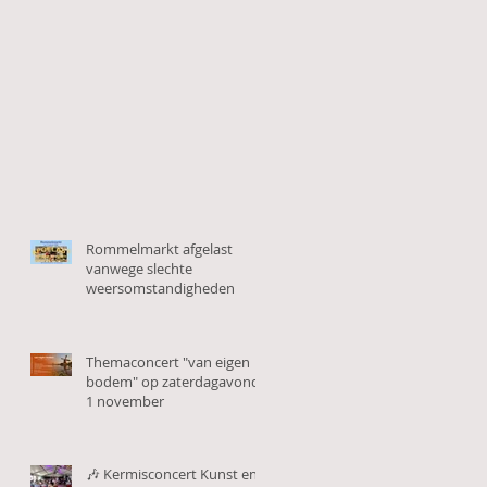
Rommelmarkt afgelast
vanwege slechte
weersomstandigheden
Themaconcert "van eigen
bodem" op zaterdagavond
1 november
🎶 Kermisconcert Kunst en